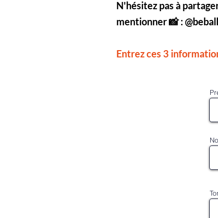
N'hésitez pas à partager
mentionner 📸 : @beballe
Entrez ces 3 informatio
Dimanche 22 
Pr
No
To