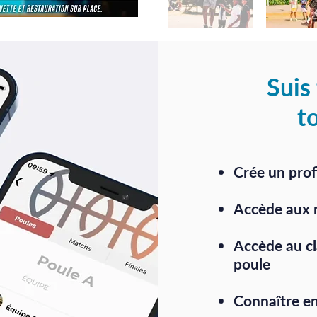
Suis
t
Crée un prof
Accède aux r
Accède au cl
poule
Connaître e