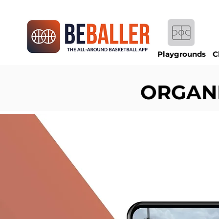
Playgrounds
C
ORGANI