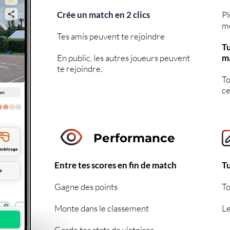
Crée un match en 2 clics
Pl
m
Tes amis peuvent te rejoindre
Tu
En public, les autres joueurs peuvent
m
te rejoindre.
T
ce
Performance
Entre tes scores en fin de match
Tu
Gagne des points
To
Monte dans le classement
Le
Garde tes stats de victoires